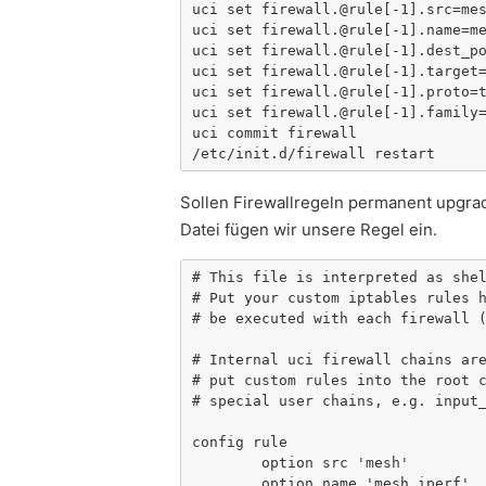
uci set firewall.@rule[-1].src=mes
uci set firewall.@rule[-1].name=me
uci set firewall.@rule[-1].dest_po
uci set firewall.@rule[-1].target=
uci set firewall.@rule[-1].proto=t
uci set firewall.@rule[-1].family=
uci commit firewall

/etc/init.d/firewall restart
Sollen Firewallregeln permanent upgrade
Datei fügen wir unsere Regel ein.
# This file is interpreted as shel
# Put your custom iptables rules h
# be executed with each firewall (
# Internal uci firewall chains are
# put custom rules into the root c
# special user chains, e.g. input_
config rule

	option src 'mesh'

	option name 'mesh_iperf'
