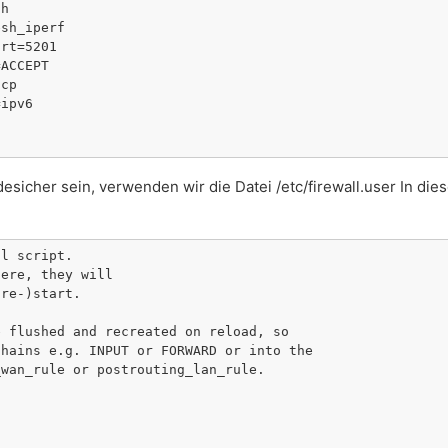
h

sh_iperf

rt=5201

ACCEPT

cp

ipv6

sicher sein, verwenden wir die Datei /etc/firewall.user In die
l script.

ere, they will

re-)start.

 flushed and recreated on reload, so

hains e.g. INPUT or FORWARD or into the

wan_rule or postrouting_lan_rule.
