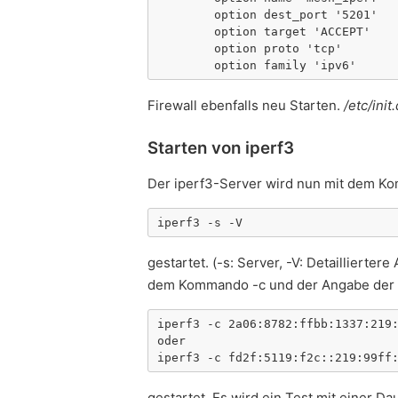
	option dest_port '5201'

	option target 'ACCEPT'

	option proto 'tcp'

	option family 'ipv6'
Firewall ebenfalls neu Starten.
/etc/init
Starten von iperf3
Der iperf3-Server wird nun mit dem K
iperf3 -s -V
gestartet. (-s: Server, -V: Detaillierte
dem Kommando -c und der Angabe der I
iperf3 -c 2a06:8782:ffbb:1337:219:
oder

iperf3 -c fd2f:5119:f2c::219:99ff
gestartet. Es wird ein Test mit einer 