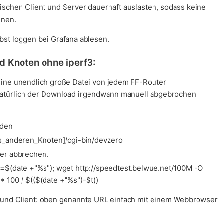
schen Client und Server dauerhaft auslasten, sodass keine
nnen.
st loggen bei Grafana ablesen.
d Knoten ohne iperf3:
 eine unendlich große Datei von jedem FF-Router
atürlich der Download irgendwann manuell abgebrochen
lden
des_anderen_Knoten]/cgi-bin/devzero
eder abbrechen.
$(date +"%s"); wget http://speedtest.belwue.net/100M -O
8 * 100 / $(($(date +"%s")-$t))
 und Client: oben genannte URL einfach mit einem Webbrowser