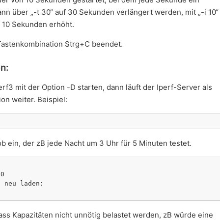
ann über „-t 30“ auf 30 Sekunden verlängert werden, mit „-i 10“
uf 10 Sekunden erhöht.
 Tastenkombination Strg+C beendet.
n:
3 mit der Option -D starten, dann läuft der Iperf-Server als
 weiter. Beispiel:
b ein, der zB jede Nacht um 3 Uhr für 5 Minuten testet.
0

 neu laden:

dass Kapazitäten nicht unnötig belastet werden, zB würde eine