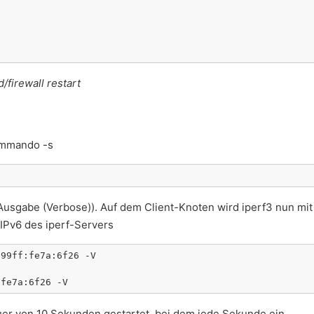
.d/firewall restart
ommando -s
re Ausgabe (Verbose)). Auf dem Client-Knoten wird iperf3 nun mit
Pv6 des iperf-Servers
99ff:fe7a:6f26 -V

:fe7a:6f26 -V
Dauer von 10 Sekunden gestartet, bei dem jede Sekunde ein