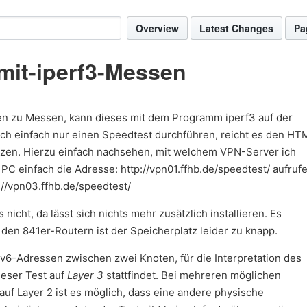
Overview
Latest Changes
Pa
mit-iperf3-Messen
n zu Messen, kann dieses mit dem Programm iperf3 auf der
ch einfach nur einen Speedtest durchführen, reicht es den HT
zen. Hierzu einfach nachsehen, mit welchem VPN-Server ich
C einfach die Adresse: http://vpn01.ffhb.de/speedtest/ aufrufe
://vpn03.ffhb.de/speedtest/
nicht, da lässt sich nichts mehr zusätzlich installieren. Es
 den 841er-Routern ist der Speicherplatz leider zu knapp.
Pv6-Adressen zwischen zwei Knoten, für die Interpretation des
ieser Test auf
Layer 3
stattfindet. Bei mehreren möglichen
f Layer 2 ist es möglich, dass eine andere physische